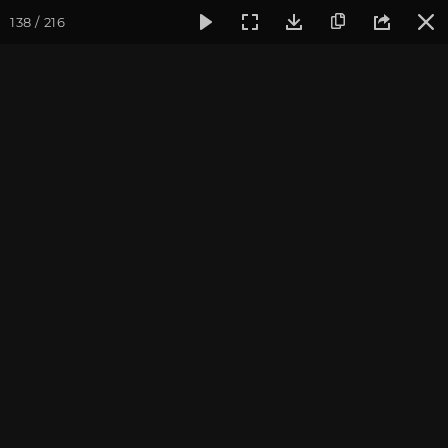
138 / 216
Фотогалерея
Фото йога-туров
Сочи
Красная Поляна
Красная Поляна 2021