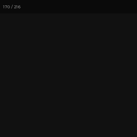
170 / 216
Йога-курсы
Йога-
Фотогалерея
Фото йога-туро
Красная Поля
На почту
Избранное
П