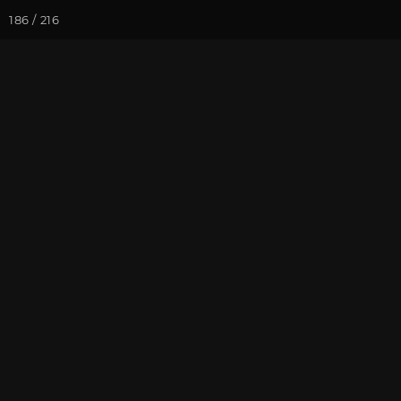
186 / 216
Йога-курсы
Йога-
Фотогалерея
Фото йога-туро
Красная Поля
На почту
Избранное
П