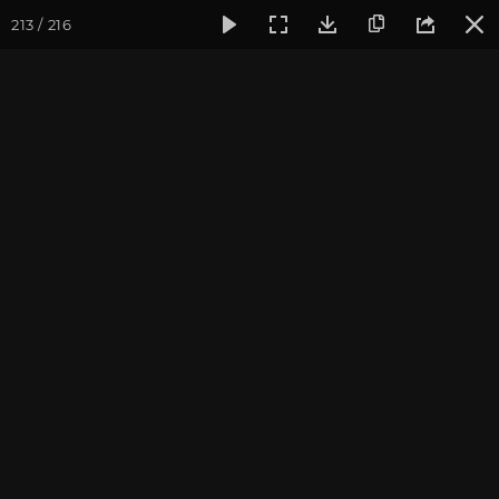
213 / 216
Фотогалерея
Фото йога-туров
Сочи
Красная Поляна
Красная Поляна 2021