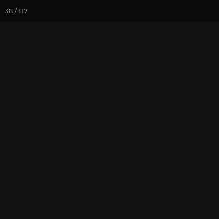
38 / 117
Йога-курсы
Йога-
Фотогалерея
Фото йога-туро
Красная Поля
На почту
Избранное
П