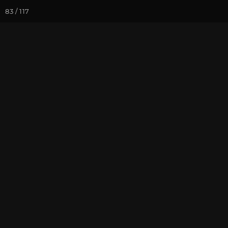
83 / 117
Йога-курсы
Йога-
Фотогалерея
Фото йога-туро
Красная Поля
На почту
Избранное
П