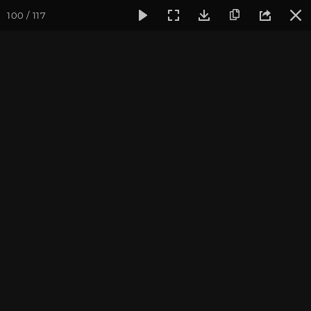
100 / 117
Фотогалерея
Фото йога-туров
Сочи
Красная Поляна
Красная Поляна, Сочи
2020