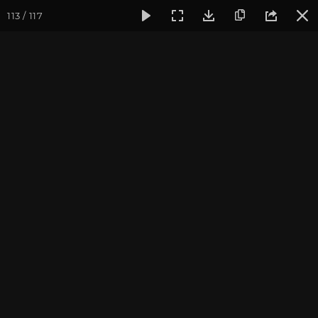
113 / 117
Фотогалерея
Фото йога-туров
Сочи
Красная Поляна
Красная Поляна, Сочи
2020