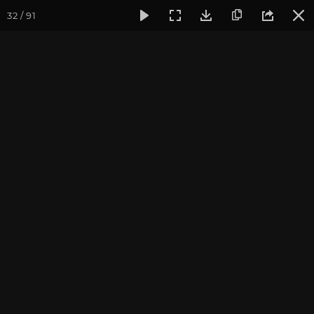
32 / 91
Фотогалерея
Погружение в тишину
Май 2022. Погруже
Май 2022. Погружение в
тишину
Культурный Центр «Аура». Фотограф: Исаева А.
Записаться на
Випассана - ретрит-медитация в России
2026