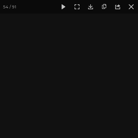
54 / 91
Фотогалерея
Погружение в тишину
Май 2022. Погруже
Май 2022. Погружение в
тишину
Культурный Центр «Аура». Фотограф: Исаева А.
Записаться на
Випассана - ретрит-медитация в России
2026