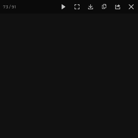
73 / 91
Фотогалерея
Погружение в тишину
Май 2022. Погруже
Май 2022. Погружение в
тишину
Культурный Центр «Аура». Фотограф: Исаева А.
Записаться на
Випассана - ретрит-медитация в России
2026