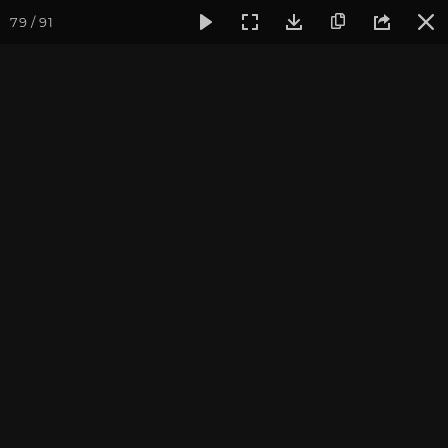
79 / 91
Фотогалерея
Погружение в тишину
Май 2022. Погруже
Май 2022. Погружение в
тишину
Культурный Центр «Аура». Фотограф: Исаева А.
Записаться на
Випассана - ретрит-медитация в России
2026