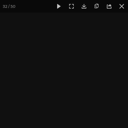
32 / 50
Фотогалерея
Курс аюрведы
Открытая встреча по Аюрве
Открытая встреча по
Аюрведе. Октябрь 2022
Фотограф: Ульянкина Валентина