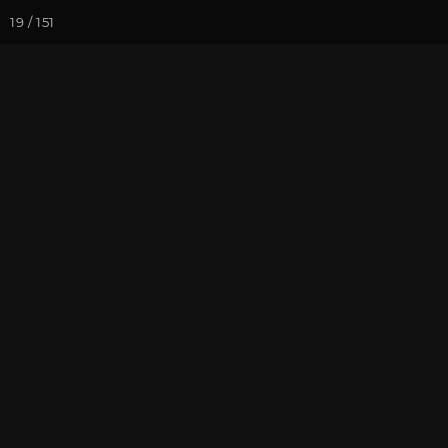
19 / 151
Йога-курсы
Йога-
Фотогалерея
Фото йога-туро
Мезмай и Гуа
На почту
Избранное
П