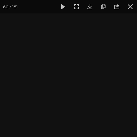
60 / 151
Фотогалерея
Фото йога-туров
Мезмай и Гуамское ущел
Мезмай и Гуамское
ущелье 2022