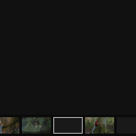
МЕНЮ
ЙОГА
СЕМИНАРЫ
О НАС
МАГАЗИН