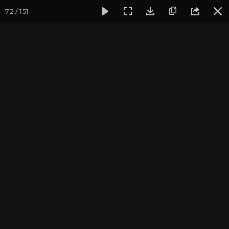
72 / 151
Фотогалерея
Фото йога-туров
Мезмай и Гуамское ущел
Мезмай и Гуамское
ущелье 2022