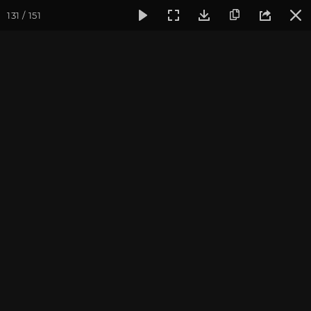
131 / 151
Фотогалерея
Фото йога-туров
Мезмай и Гуамское ущел
Мезмай и Гуамское
ущелье 2022