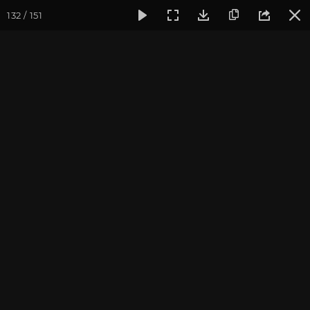
132 / 151
Фотогалерея
Фото йога-туров
Мезмай и Гуамское ущел
Мезмай и Гуамское
ущелье 2022