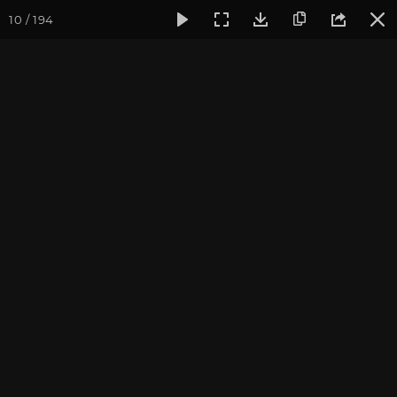
10 / 194
Фотогалерея
Фото йога-туров
Индия и Малый Тибет
Индия и Малый Тибет.
Часть 1
Присоединиться к туру
Йога-тур в Индию «Резиденция
Далай-ламы и Малый Тибет»