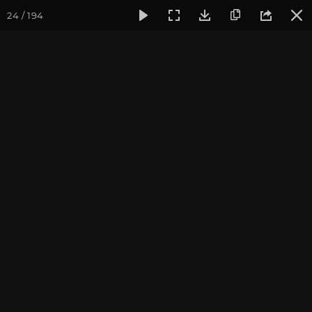
24 / 194
Фотогалерея
Фото йога-туров
Индия и Малый Тибет
Индия и Малый Тибет.
Часть 1
Присоединиться к туру
Йога-тур в Индию «Резиденция
Далай-ламы и Малый Тибет»