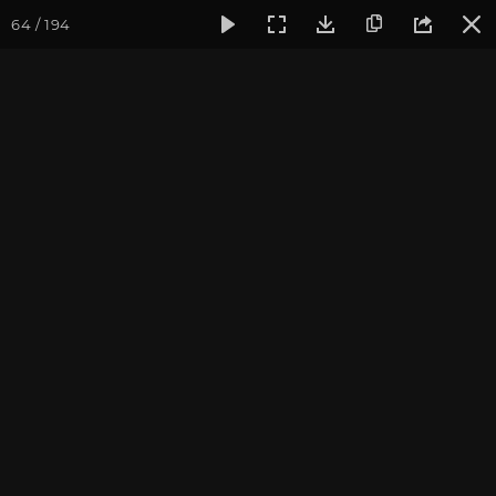
64 / 194
Фотогалерея
Фото йога-туров
Индия и Малый Тибет
Индия и Малый Тибет.
Часть 1
Присоединиться к туру
Йога-тур в Индию «Резиденция
Далай-ламы и Малый Тибет»