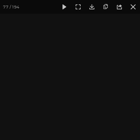
77 / 194
Фотогалерея
Фото йога-туров
Индия и Малый Тибет
Индия и Малый Тибет.
Часть 1
Присоединиться к туру
Йога-тур в Индию «Резиденция
Далай-ламы и Малый Тибет»