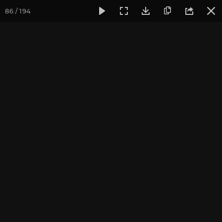
86 / 194
Фотогалерея
Фото йога-туров
Индия и Малый Тибет
Индия и Малый Тибет.
Часть 1
Присоединиться к туру
Йога-тур в Индию «Резиденция
Далай-ламы и Малый Тибет»