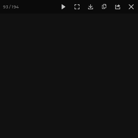
93 / 194
Фотогалерея
Фото йога-туров
Индия и Малый Тибет
Индия и Малый Тибет.
Часть 1
Присоединиться к туру
Йога-тур в Индию «Резиденция
Далай-ламы и Малый Тибет»