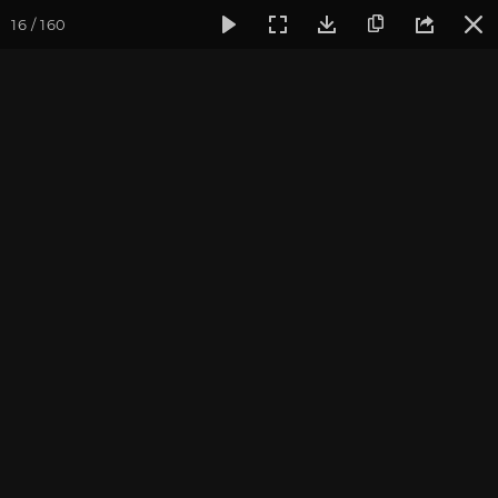
16 / 160
Фотогалерея
Фото йога-туров
Индия и Малый Тибет
Индия и Малый Тибет.
Часть 2
Присоединиться к туру
Йога-тур в Индию «Резиденция
Далай-ламы и Малый Тибет»