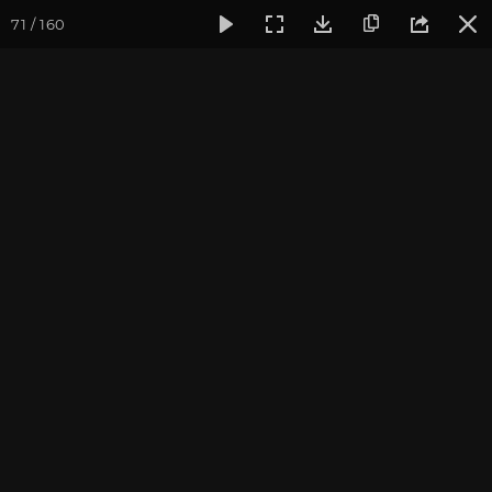
71 / 160
Фотогалерея
Фото йога-туров
Индия и Малый Тибет
Индия и Малый Тибет.
Часть 2
Присоединиться к туру
Йога-тур в Индию «Резиденция
Далай-ламы и Малый Тибет»