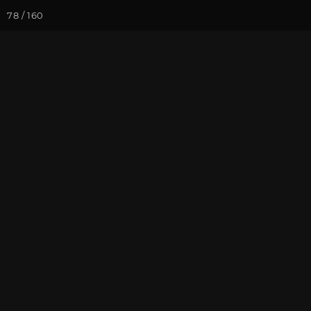
78 / 160
Йога-курсы
Йога-
Фотогалерея
Фото йога-туро
Индия и Малы
На почту
Избранное
П
Присоединиться к туру
Йог