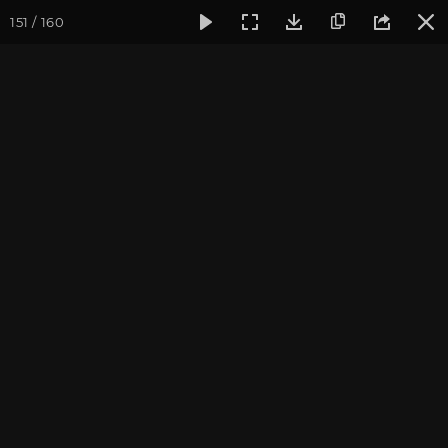
151 / 160
Фотогалерея
Фото йога-туров
Индия и Малый Тибет
Индия и Малый Тибет.
Часть 2
Присоединиться к туру
Йога-тур в Индию «Резиденция
Далай-ламы и Малый Тибет»