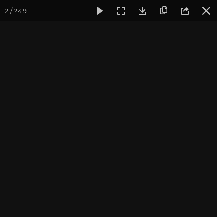
2 / 249
Фотогалерея
Фото йога-туров
Индия
Февраль 2023,
Февраль 2023, Йога-тур
«Практика в местах
Будды»
Присоединиться к туру
Йога-тур в Индию «Практика в
местах Будды»