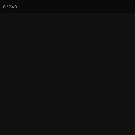
8 / 249
Йога-курсы
Йога-
Фотогалерея
Фото йога-туро
Февраль 2023
На почту
Избранное
П
Присоединиться к туру
Йог