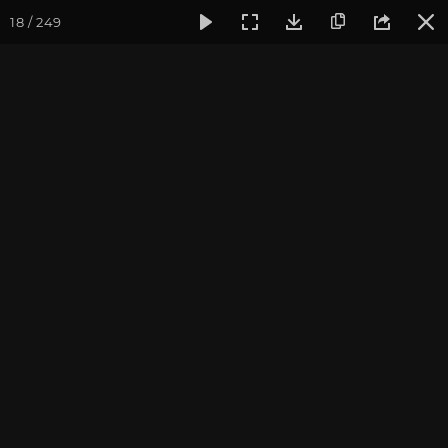
18 / 249
Фотогалерея
Фото йога-туров
Индия
Февраль 2023,
Февраль 2023, Йога-тур
«Практика в местах
Будды»
Присоединиться к туру
Йога-тур в Индию «Практика в
местах Будды»