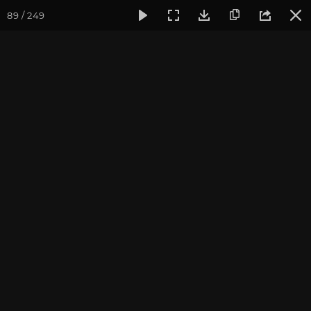
89 / 249
Фотогалерея
Фото йога-туров
Индия
Февраль 2023,
Февраль 2023, Йога-тур
«Практика в местах
Будды»
Присоединиться к туру
Йога-тур в Индию «Практика в
местах Будды»