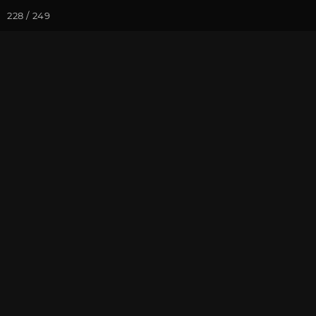
228 / 249
Йога-курсы
Йога-
Фотогалерея
Фото йога-туро
Февраль 2023
На почту
Избранное
П
Присоединиться к туру
Йог