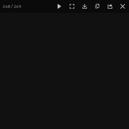
248 / 249
Фотогалерея
Фото йога-туров
Индия
Февраль 2023,
Февраль 2023, Йога-тур
«Практика в местах
Будды»
Присоединиться к туру
Йога-тур в Индию «Практика в
местах Будды»