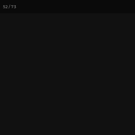
52 / 73
Йога-курсы
Йога-
Фотогалерея
Погружение в 
Июль 2022, Р
тишину»
На почту
Избранное
П