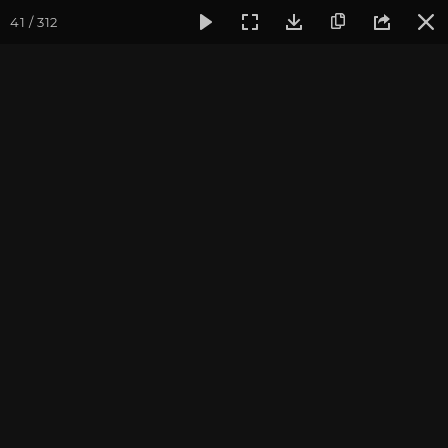
41 / 312
Фотогалерея
Фото йога-туров
Индия. Гималаи и Бодхг
Май 2023. Йога-тур в
Гималаи и Бодхгаю
Присоединиться к туру
Йога-тур в Индию «Гималаи и
Бодхгая»