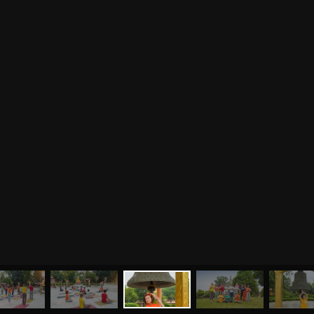
МЕНЮ
ЙОГА
СЕМИНАРЫ
О НАС
МАГАЗИН