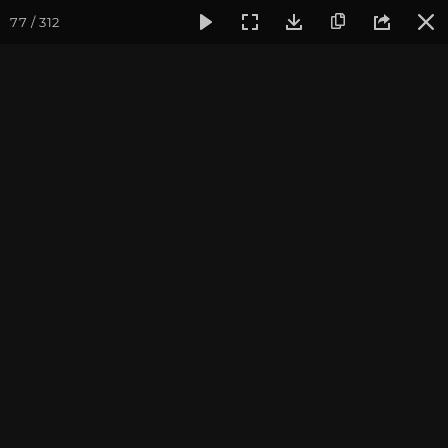
77 / 312
Фотогалерея
Фото йога-туров
Индия. Гималаи и Бодхг
Май 2023. Йога-тур в
Гималаи и Бодхгаю
Присоединиться к туру
Йога-тур в Индию «Гималаи и
Бодхгая»