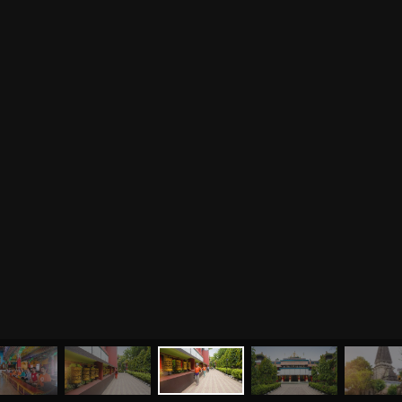
0
%
МЕНЮ
ЙОГА
СЕМИНАРЫ
О НАС
МАГАЗИН