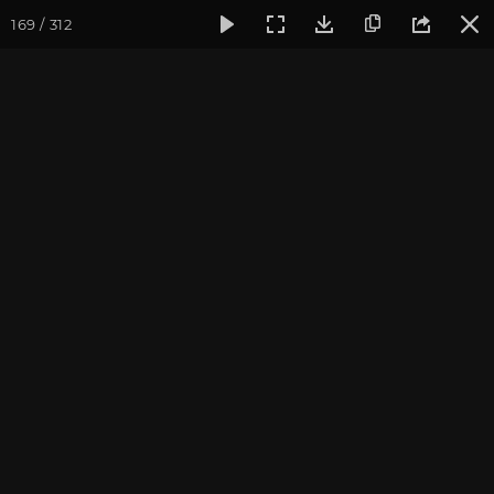
169 / 312
Фотогалерея
Фото йога-туров
Индия. Гималаи и Бодхг
Май 2023. Йога-тур в
Гималаи и Бодхгаю
Присоединиться к туру
Йога-тур в Индию «Гималаи и
Бодхгая»