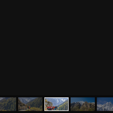
МЕНЮ
ЙОГА
СЕМИНАРЫ
О НАС
МАГАЗИН