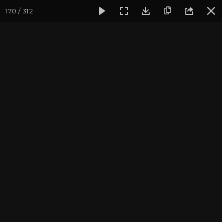
170 / 312
Фотогалерея
Фото йога-туров
Индия. Гималаи и Бодхг
Май 2023. Йога-тур в
Гималаи и Бодхгаю
Присоединиться к туру
Йога-тур в Индию «Гималаи и
Бодхгая»