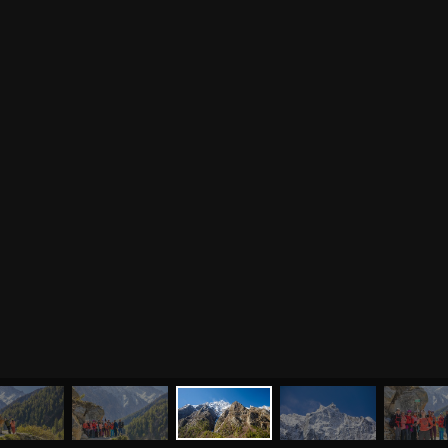
МЕНЮ
ЙОГА
СЕМИНАРЫ
О НАС
МАГАЗИН