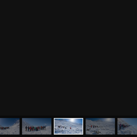
МЕНЮ
ЙОГА
СЕМИНАРЫ
О НАС
МАГАЗИН