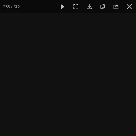
235 / 312
Фотогалерея
Фото йога-туров
Индия. Гималаи и Бодхг
Май 2023. Йога-тур в
Гималаи и Бодхгаю
Присоединиться к туру
Йога-тур в Индию «Гималаи и
Бодхгая»