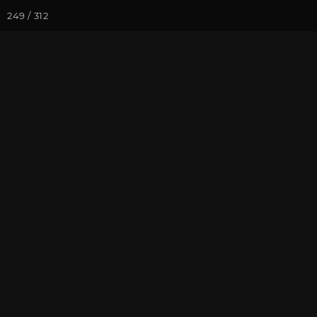
249 / 312
Йога-курсы
Йога-
Фотогалерея
Фото йога-туро
Май 2023. Йо
На почту
Избранное
П
Присоединиться к туру
Йог