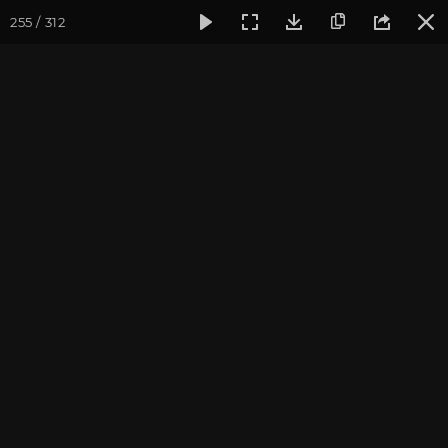
255 / 312
Фотогалерея
Фото йога-туров
Индия. Гималаи и Бодхг
Май 2023. Йога-тур в
Гималаи и Бодхгаю
Присоединиться к туру
Йога-тур в Индию «Гималаи и
Бодхгая»