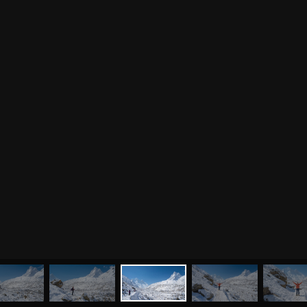
МЕНЮ
ЙОГА
СЕМИНАРЫ
О НАС
МАГАЗИН