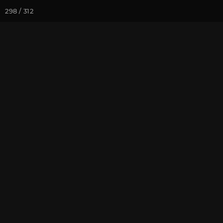
298 / 312
Йога-курсы
Йога-
Фотогалерея
Фото йога-туро
Май 2023. Йо
На почту
Избранное
П
Присоединиться к туру
Йог