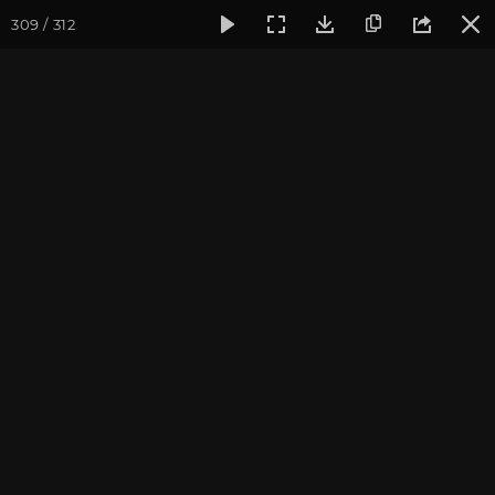
309 / 312
Фотогалерея
Фото йога-туров
Индия. Гималаи и Бодхг
Май 2023. Йога-тур в
Гималаи и Бодхгаю
Присоединиться к туру
Йога-тур в Индию «Гималаи и
Бодхгая»