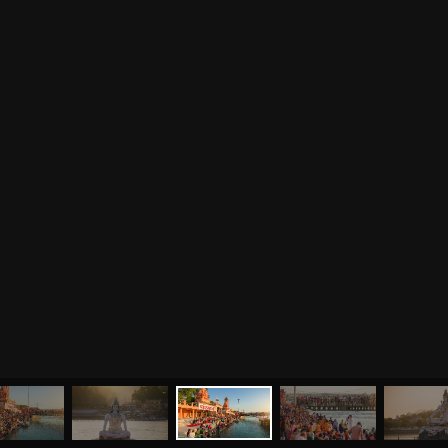
МЕНЮ
ЙОГА
СЕМИНАРЫ
О НАС
МАГАЗИН