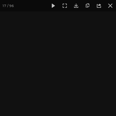
17 / 96
Фотогалерея
Фото йога-туров
Кавказ
Кавказ 2023
Кавказ 2023. Часть 1
Ведущий йога-тура: Андрей Верба.
Пройти курс и
стать преподавателем йоги
.