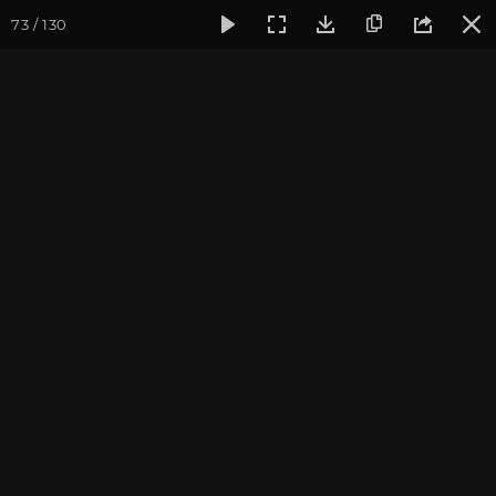
73 / 130
Фотогалерея
Фото йога-туров
Кавказ
Кавказ 2023
Кавказ 2023. Часть 2
Ведущий йога-тура: Андрей Верба.
Пройти курс и
стать преподавателем йоги
.