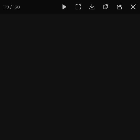
119 / 130
Фотогалерея
Фото йога-туров
Кавказ
Кавказ 2023
Кавказ 2023. Часть 2
Ведущий йога-тура: Андрей Верба.
Пройти курс и
стать преподавателем йоги
.