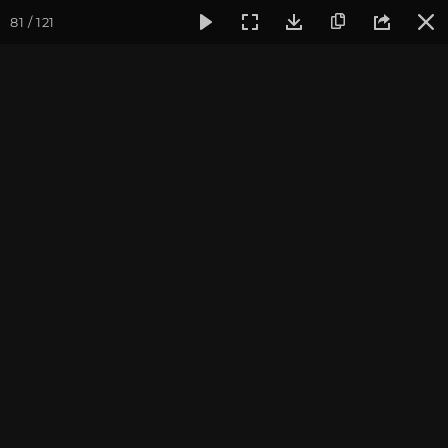
81 / 121
Фотогалерея
Фото йога-туров
Кавказ
Кавказ 2023. 
Кавказ 2023. Архыз
Пройти курс и
стать преподавателем йоги
.