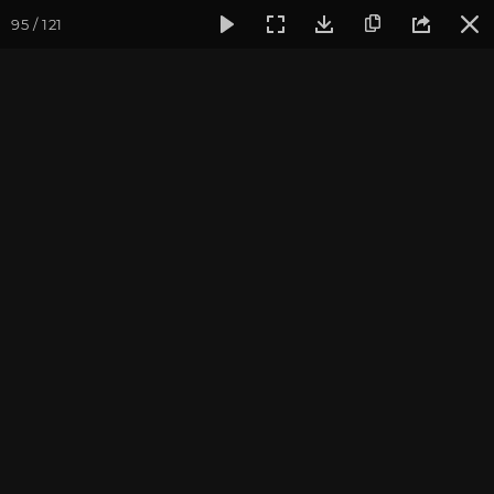
95 / 121
Фотогалерея
Фото йога-туров
Кавказ
Кавказ 2023. 
Кавказ 2023. Архыз
Пройти курс и
стать преподавателем йоги
.