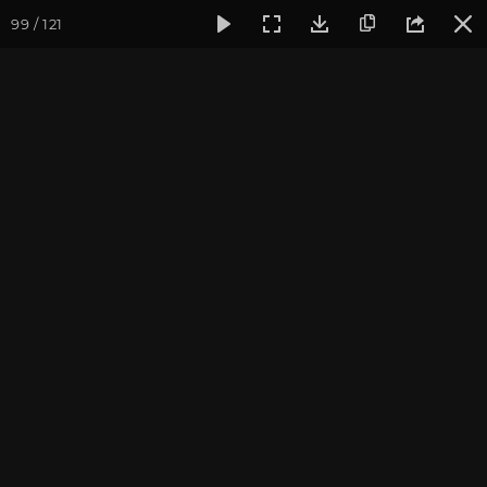
99 / 121
Фотогалерея
Фото йога-туров
Кавказ
Кавказ 2023. 
Кавказ 2023. Архыз
Пройти курс и
стать преподавателем йоги
.